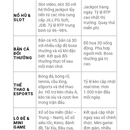
Slot video, slot 3D với
Jackpot hàng
hệ thống jackpot lũy
ngày. Tỷ lệ RTP
tiến từ các nhà cung
NỔ HŨ &
cao nhất thị
SLOT
cấp JILI, PG Soft,
trường. Quay thử
JDB. Tỷ lệ RTP trung
miễn phí.
bình từ 96–98%.
Bắn cá H5, bắn cá 3D
Đồ họa 3D sống
với nhiều cấp độ boss
động. Phù hợp
BẮN CÁ
thưởng và vũ khí đặc
ĐỔI
người mới. Boss
biệt. Kết quả đổi
THƯỞNG
thưởng giá trị
thưởng thực tế sau
cao.
mỗi màn chơi.
Bóng đá, bóng rổ,
tennis, cầu lông,
Tỷ lệ kèo cập nhật
THỂ
eSports và thể thao
real-time. Hơn
THAO &
ảo. Hỗ trợ kèo châu Á,
1.000 trận đấu
ESPORTS
kèo tài xỉu và cược live
mỗi ngày.
trong trận đấu.
Xổ số ba miền (Bắc –
Kết quả cập nhật
Trung – Nam), xổ số
ngay sau xổ chính
LÔ ĐỀ &
MINI
siêu tốc, Keno, đánh
thức. Mini game
GAME
đề, Tài Xỉu, Bầu cua,
đơn giản, nhiều