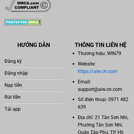
HƯỚNG DẪN
THÔNG TIN LIÊN HỆ
Thương hiệu: WIN79
Đăng ký
Website:
https://aiw.cn.com
Đăng nhập
Email:
Nạp tiền
support@aiw.cn.com
Rút tiền
Số điện thoại: 0971 482
639
Tải app
Địa chỉ: 21 Tân Sơn Nhì,
Phường Tân Sơn Nhì,
Quận Tân Phú, TP. Hồ