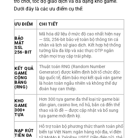
trò chơi, tốc độ giao dịch và đa dạng kho game.
Dưới đây là các ưu điểm cụ thể:
ƯU ĐIỂM
CHI TIẾT
Mã hóa dữ liệu ở mức độ cao nhất hiện nay
BẢO
— SSL 256-bit bảo vệ toàn bộ thông tin cá
MẬT
nhân và lịch sử giao dịch. Kết hợp hệ thống
SSL
tường lửa đa lớp và xác thực OTP ngăn
256-BIT
chặn mọi truy cập trái phép.
Thuật toán RNG (Random Number
KẾT QUẢ
Generator) được kiểm định bởi tổ chức độc
GAME
CÔNG
lập quốc tế, đảm bảo mọi kết quả ván game
BẰNG
là hoàn toàn ngẫu nhiên và không thể dự
(RNG)
đoán hay can thiệp.
Hơn 300 tựa game đa thể loại từ game bài
KHO
dân gian, casino live, nổ hũ, bắn cá đến thể
GAME
300+
thao và lô đề — được cập nhật và bổ sung
TỰA
tựa game mới định kỳ.
Hỗ trợ toàn bộ phương thức thanh toán phổ
NẠP RÚT
biến tại Việt Nam: ngân hàng nội địa, ví điện
TIỀN ĐA
tử MoMo & ZaloPay, USDT (tiền điện tử), thẻ