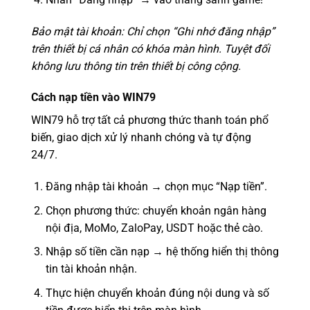
Bảo mật tài khoản: Chỉ chọn “Ghi nhớ đăng nhập”
trên thiết bị cá nhân có khóa màn hình. Tuyệt đối
không lưu thông tin trên thiết bị công cộng.
Cách nạp tiền vào WIN79
WIN79 hỗ trợ tất cả phương thức thanh toán phổ
biến, giao dịch xử lý nhanh chóng và tự động
24/7.
Đăng nhập tài khoản → chọn mục “Nạp tiền”.
Chọn phương thức: chuyển khoản ngân hàng
nội địa, MoMo, ZaloPay, USDT hoặc thẻ cào.
Nhập số tiền cần nạp → hệ thống hiển thị thông
tin tài khoản nhận.
Thực hiện chuyển khoản đúng nội dung và số