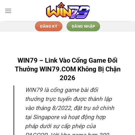
Bỏ
qua
nội
dung
ĐĂNG KÝ
ĐĂNG NHẬP
WIN79 – Link Vào Cổng Game Đổi
Thưởng WIN79.COM Không Bị Chặn
2026
WIN79 là cổng game bài đổi
thưởng trực tuyến được thành lập
vào tháng 8/2022, đặt trụ sở chính
tại Singapore và hoạt động hợp
pháp dưới sự cấp phép của