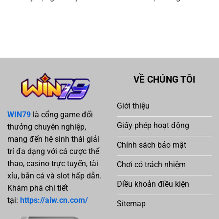
VỀ CHÚNG TÔI
Giới thiệu
WIN79
là cổng game đổi
Giấy phép hoạt động
thưởng chuyên nghiệp,
mang đến hệ sinh thái giải
Chính sách bảo mật
trí đa dạng với cá cược thể
thao, casino trực tuyến, tài
Chơi có trách nhiệm
xỉu, bắn cá và slot hấp dẫn.
Điều khoản điều kiện
Khám phá chi tiết
tại:
https://aiw.cn.com/
Sitemap