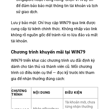
để đảm bảo bảo mật thông tin tài khoản và lịch
sử giao dịch.
Lưu ý bảo mật: Chỉ truy cập WIN79 qua link được
cung cấp từ kênh chính thức. Không nhấp vào link
không rõ nguồn gốc để tránh rủi ro lừa đảo và mất
tài khoản.
Chương trình khuyến mãi tại WIN79
WIN79 triển khai các chương trình ưu đãi định kỳ
dành cho tân thủ và thành viên cũ. Mỗi chương
trình có điều kiện cụ thể — đọc kỹ trước khi tham
gia để nhận thưởng đúng cách:
CHƯƠNG
NỘI DUNG
ĐIỀU KIỆN
TRÌNH
Tài khoản mới, chưa
từng nhận thưởng
Nhận giftcode xu