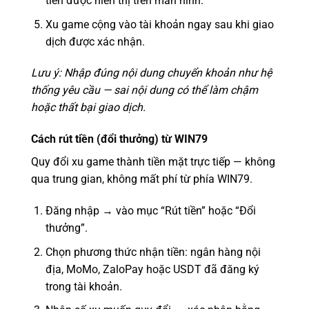
tiền được hiển thị trên màn hình.
Xu game cộng vào tài khoản ngay sau khi giao
dịch được xác nhận.
Lưu ý: Nhập đúng nội dung chuyển khoản như hệ
thống yêu cầu — sai nội dung có thể làm chậm
hoặc thất bại giao dịch.
Cách rút tiền (đổi thưởng) từ WIN79
Quy đổi xu game thành tiền mặt trực tiếp — không
qua trung gian, không mất phí từ phía WIN79.
Đăng nhập → vào mục “Rút tiền” hoặc “Đổi
thưởng”.
Chọn phương thức nhận tiền: ngân hàng nội
địa, MoMo, ZaloPay hoặc USDT đã đăng ký
trong tài khoản.