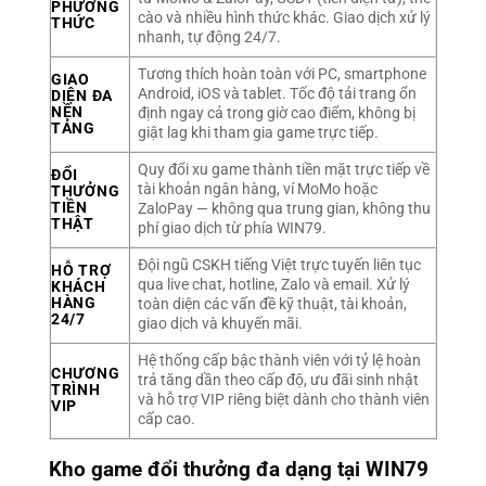
PHƯƠNG
cào và nhiều hình thức khác. Giao dịch xử lý
THỨC
nhanh, tự động 24/7.
Tương thích hoàn toàn với PC, smartphone
GIAO
Android, iOS và tablet. Tốc độ tải trang ổn
DIỆN ĐA
NỀN
định ngay cả trong giờ cao điểm, không bị
TẢNG
giật lag khi tham gia game trực tiếp.
Quy đổi xu game thành tiền mặt trực tiếp về
ĐỔI
tài khoản ngân hàng, ví MoMo hoặc
THƯỞNG
TIỀN
ZaloPay — không qua trung gian, không thu
THẬT
phí giao dịch từ phía WIN79.
Đội ngũ CSKH tiếng Việt trực tuyến liên tục
HỖ TRỢ
qua live chat, hotline, Zalo và email. Xử lý
KHÁCH
HÀNG
toàn diện các vấn đề kỹ thuật, tài khoản,
24/7
giao dịch và khuyến mãi.
Hệ thống cấp bậc thành viên với tỷ lệ hoàn
CHƯƠNG
trả tăng dần theo cấp độ, ưu đãi sinh nhật
TRÌNH
và hỗ trợ VIP riêng biệt dành cho thành viên
VIP
cấp cao.
Kho game đổi thưởng đa dạng tại WIN79