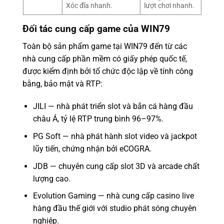
Xóc đĩa nhanh.
lượt chơi nhanh.
Đối tác cung cấp game của WIN79
Toàn bộ sản phẩm game tại WIN79 đến từ các
nhà cung cấp phần mềm có giấy phép quốc tế,
được kiểm định bởi tổ chức độc lập về tính công
bằng, bảo mật và RTP:
JILI — nhà phát triển slot và bắn cá hàng đầu
châu Á, tỷ lệ RTP trung bình 96–97%.
PG Soft — nhà phát hành slot video và jackpot
lũy tiến, chứng nhận bởi eCOGRA.
JDB — chuyên cung cấp slot 3D và arcade chất
lượng cao.
Evolution Gaming — nhà cung cấp casino live
hàng đầu thế giới với studio phát sóng chuyên
nghiệp.