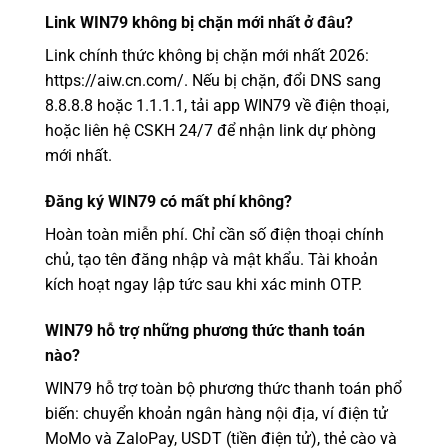
Link WIN79 không bị chặn mới nhất ở đâu?
Link chính thức không bị chặn mới nhất 2026:
https://aiw.cn.com/. Nếu bị chặn, đổi DNS sang
8.8.8.8 hoặc 1.1.1.1, tải app WIN79 về điện thoại,
hoặc liên hệ CSKH 24/7 để nhận link dự phòng
mới nhất.
Đăng ký WIN79 có mất phí không?
Hoàn toàn miễn phí. Chỉ cần số điện thoại chính
chủ, tạo tên đăng nhập và mật khẩu. Tài khoản
kích hoạt ngay lập tức sau khi xác minh OTP.
WIN79 hỗ trợ những phương thức thanh toán
nào?
WIN79 hỗ trợ toàn bộ phương thức thanh toán phổ
biến: chuyển khoản ngân hàng nội địa, ví điện tử
MoMo và ZaloPay, USDT (tiền điện tử), thẻ cào và