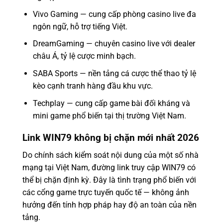
Vivo Gaming — cung cấp phòng casino live đa
ngôn ngữ, hỗ trợ tiếng Việt.
DreamGaming — chuyên casino live với dealer
châu Á, tỷ lệ cược minh bạch.
SABA Sports — nền tảng cá cược thể thao tỷ lệ
kèo cạnh tranh hàng đầu khu vực.
Techplay — cung cấp game bài đối kháng và
mini game phổ biến tại thị trường Việt Nam.
Link WIN79 không bị chặn mới nhất 2026
Do chính sách kiểm soát nội dung của một số nhà
mạng tại Việt Nam, đường link truy cập WIN79 có
thể bị chặn định kỳ. Đây là tình trạng phổ biến với
các cổng game trực tuyến quốc tế — không ảnh
hưởng đến tính hợp pháp hay độ an toàn của nền
tảng.