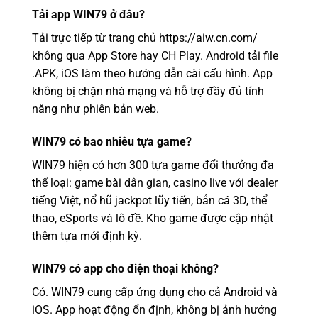
Tải app WIN79 ở đâu?
Tải trực tiếp từ trang chủ https://aiw.cn.com/
không qua App Store hay CH Play. Android tải file
.APK, iOS làm theo hướng dẫn cài cấu hình. App
không bị chặn nhà mạng và hỗ trợ đầy đủ tính
năng như phiên bản web.
WIN79 có bao nhiêu tựa game?
WIN79 hiện có hơn 300 tựa game đổi thưởng đa
thể loại: game bài dân gian, casino live với dealer
tiếng Việt, nổ hũ jackpot lũy tiến, bắn cá 3D, thể
thao, eSports và lô đề. Kho game được cập nhật
thêm tựa mới định kỳ.
WIN79 có app cho điện thoại không?
Có. WIN79 cung cấp ứng dụng cho cả Android và
iOS. App hoạt động ổn định, không bị ảnh hưởng