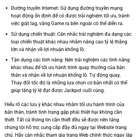
Đường truyền Internet: Sử dụng đường truyền mạng
hoạt động ổn định để có được trải nghiệm tối ưu, tránh
việc giật lag, văng Game ra bên ngoài có thể diễn ra.
Sử dụng chiến thuật: Cân nhắc trải nghiệm đa dạng các
loại chiến thuật khác nhau nhằm nâng cao tỷ lệ thắng
lớn và nhận về lợi nhuận khổng lồ.
Tận dụng các tính năng: Nên trải nghiệm các tính năng
khác nhau để tối ưu hành trình quay thưởng của bản
thân và nhận về lợi nhuận khổng lồ. Tự động quay,
Thay đổi tốc độ là những lựa chọn cơ bản nhất có thể
giúp tăng tỷ lệ đạt được Jackpot cuối cùng.
Hiểu rõ các lưu ý khác nhau nhằm tối ưu hành trình của
bản thân, tránh tình trạng gặp phải thiệt hại không cần
thiết. Tất cả thông tin cần thiết đều sẽ được nền tảng
chúng tôi hỗ trợ, cung cấp đầy đủ ngay tại Website trang
chủ. Hãy cân nhắc tham gia trang Web chính thức ngay lập