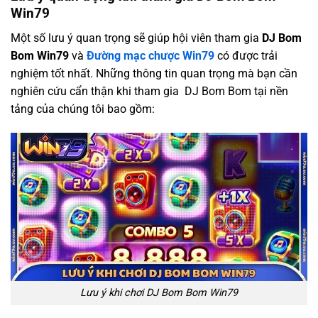
Win79
Một số lưu ý quan trọng sẽ giúp hội viên tham gia
DJ Bom
Bom Win79
và
Đường mạc chược Win79
có được trải
nghiệm tốt nhất. Những thông tin quan trọng mà bạn cần
nghiên cứu cẩn thận khi tham gia DJ Bom Bom tại nền
tảng của chúng tôi bao gồm:
Lưu ý khi chơi DJ Bom Bom Win79