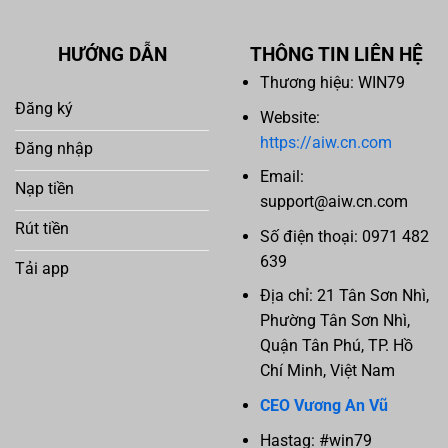
HƯỚNG DẪN
THÔNG TIN LIÊN HỆ
Thương hiệu: WIN79
Đăng ký
Website:
https://aiw.cn.com
Đăng nhập
Email:
Nạp tiền
support@aiw.cn.com
Rút tiền
Số điện thoại: 0971 482
639
Tải app
Địa chỉ: 21 Tân Sơn Nhì,
Phường Tân Sơn Nhì,
Quận Tân Phú, TP. Hồ
Chí Minh, Việt Nam
CEO Vương An Vũ
Hastag: #win79