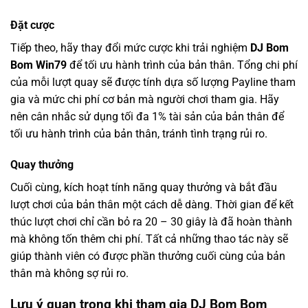
Đặt cược
Tiếp theo, hãy thay đổi mức cược khi trải nghiệm
DJ Bom
Bom Win79
để tối ưu hành trình của bản thân. Tổng chi phí
của mỗi lượt quay sẽ được tính dựa số lượng Payline tham
gia và mức chi phí cơ bản mà người chơi tham gia. Hãy
nên cân nhắc sử dụng tối đa 1% tài sản của bản thân để
tối ưu hành trình của bản thân, tránh tình trạng rủi ro.
Quay thưởng
Cuối cùng, kích hoạt tính năng quay thưởng và bắt đầu
lượt chơi của bản thân một cách dễ dàng. Thời gian để kết
thúc lượt chơi chỉ cần bỏ ra 20 – 30 giây là đã hoàn thành
mà không tốn thêm chi phí. Tất cả những thao tác này sẽ
giúp thành viên có được phần thưởng cuối cùng của bản
thân mà không sợ rủi ro.
Lưu ý quan trọng khi tham gia DJ Bom Bom