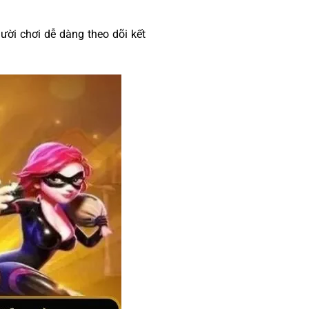
gười chơi dễ dàng theo dõi kết