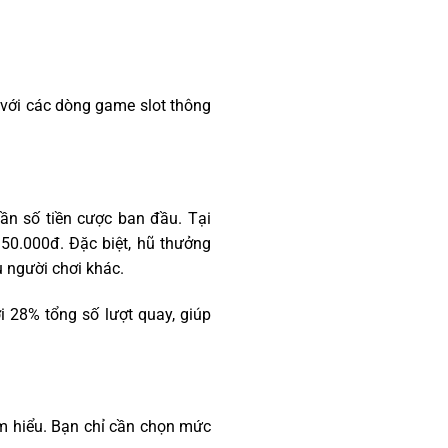
với các dòng game slot thông
lần số tiền cược ban đầu. Tại
50.000đ. Đặc biệt, hũ thưởng
u người chơi khác.
i 28% tổng số lượt quay, giúp
ìm hiểu. Bạn chỉ cần chọn mức