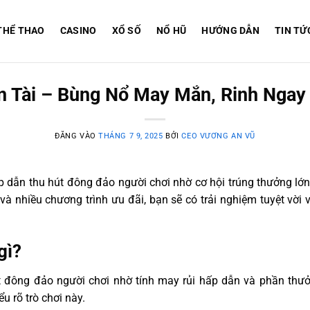
THỂ THAO
CASINO
XỔ SỐ
NỔ HŨ
HƯỚNG DẪN
TIN TỨ
n Tài – Bùng Nổ May Mắn, Rinh Ngay
ĐĂNG VÀO
THÁNG 7 9, 2025
BỞI
CEO VƯƠNG AN VŨ
ấp dẫn thu hút đông đảo người chơi nhờ cơ hội trúng thưởng lớn
 và nhiều chương trình ưu đãi, bạn sẽ có trải nghiệm tuyệt vời
gì?
 đông đảo người chơi nhờ tính may rủi hấp dẫn và phần thưởn
u rõ trò chơi này.