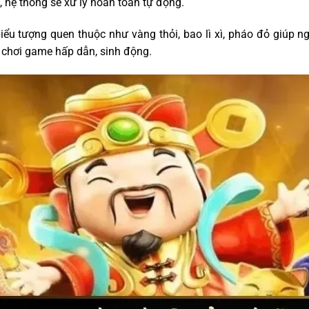
 hệ thống sẽ xử lý hoàn toàn tự động.
iểu tượng quen thuộc như vàng thỏi, bao lì xì, pháo đỏ giúp n
 chơi game hấp dẫn, sinh động.