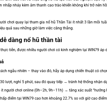
đèn nhấp nháy kèm âm thanh cao trào khiến không khí trở nên hồ
ười chơi quay lại tham gia nổ hũ Thần Tài ít nhất 3 lần mỗi tu
hiệu quả sau những giờ làm việc căng thẳng.
 dễ dàng nổ hũ thần tài
thực tiễn, được nhiều người chơi có kinh nghiệm tại WIN79 áp 
uả
cách ngẫu nhiên – thay vào đó, hãy áp dụng chiến thuật có chọn
30 lượt, nghỉ 5 phút, sau đó quay tiếp → tránh hệ thống nhận 
 ít người chơi online (0h–2h, 9h–11h) → tăng xác suất “hưởng 
 thấp điểm tại WIN79 cao hơn khoảng 22.7% so với giờ cao điểm