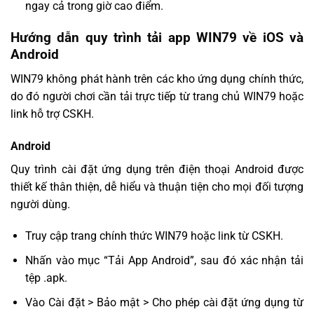
ngay cả trong giờ cao điểm.
Hướng dẫn quy trình tải app WIN79 về iOS và
Android
WIN79 không phát hành trên các kho ứng dụng chính thức,
do đó người chơi cần tải trực tiếp từ trang chủ WIN79 hoặc
link hỗ trợ CSKH.
Android
Quy trình cài đặt ứng dụng trên điện thoại Android được
thiết kế thân thiện, dễ hiểu và thuận tiện cho mọi đối tượng
người dùng.
Truy cập trang chính thức WIN79 hoặc link từ CSKH.
Nhấn vào mục “Tải App Android”, sau đó xác nhận tải
tệp .apk.
Vào Cài đặt > Bảo mật > Cho phép cài đặt ứng dụng từ