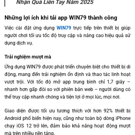
Nhận Quà Liền Tay Năm 2025
Những lợi ích khi tải app WIN79 thành công
Việc cài đặt ứng dụng
WIN79
trực tiếp trên thiết bị giúp
người chơi tối ưu tốc độ truy cập và nâng cao hiệu quả sử
dụng dịch vụ.
Trải nghiệm mượt mà
Ứng dụng WIN79 được phát triển chuyên biệt cho thiết bị di
động, mang đến trải nghiệm ổn định và thao tác linh hoạt
vượt trội. Với tốc độ mở app trung bình chỉ 1,7 giây –
nhanh hơn gấp đôi so với phiên bản web – người dùng có
thể truy cập nhanh chóng và tiện lợi ở mọi lúc, mọi nơi.
Giao diện được tối ưu tương thích với hơn 92% thiết bị
Android phổ biến hiện nay, cũng như toàn bộ dòng iPhone
chạy iOS 12 trở lên, đảm bảo khả năng hoạt động mượt
mà trên nhiều nền tảng.