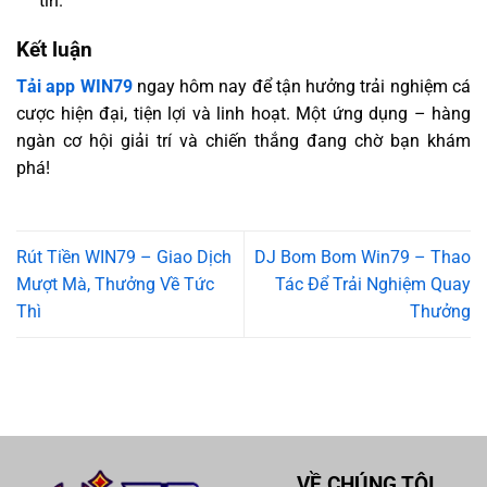
tin.
Kết luận
Tải app WIN79
ngay hôm nay để tận hưởng trải nghiệm cá
cược hiện đại, tiện lợi và linh hoạt. Một ứng dụng – hàng
ngàn cơ hội giải trí và chiến thắng đang chờ bạn khám
phá!
Rút Tiền WIN79 – Giao Dịch
DJ Bom Bom Win79 – Thao
Mượt Mà, Thưởng Về Tức
Tác Để Trải Nghiệm Quay
Thì
Thưởng
VỀ CHÚNG TÔI