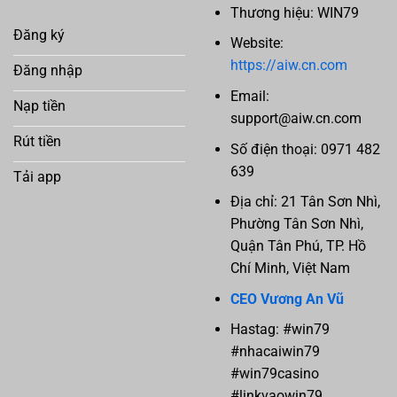
Thương hiệu: WIN79
Đăng ký
Website:
https://aiw.cn.com
Đăng nhập
Email:
Nạp tiền
support@aiw.cn.com
Rút tiền
Số điện thoại: 0971 482
639
Tải app
Địa chỉ: 21 Tân Sơn Nhì,
Phường Tân Sơn Nhì,
Quận Tân Phú, TP. Hồ
Chí Minh, Việt Nam
CEO Vương An Vũ
Hastag: #win79
#nhacaiwin79
#win79casino
#linkvaowin79