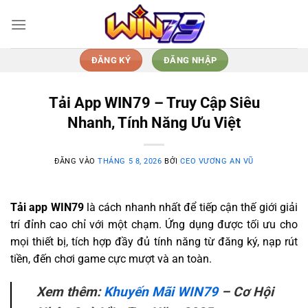
Bỏ
qua
nội
dung
ĐĂNG KÝ
ĐĂNG NHẬP
Tải App WIN79 – Truy Cập Siêu
Nhanh, Tính Năng Ưu Việt
ĐĂNG VÀO
THÁNG 5 8, 2026
BỞI
CEO VƯƠNG AN VŨ
Tải app WIN79
là cách nhanh nhất để tiếp cận thế giới giải
trí đỉnh cao chỉ với một chạm. Ứng dụng được tối ưu cho
mọi thiết bị, tích hợp đầy đủ tính năng từ đăng ký, nạp rút
tiền, đến chơi game cực mượt và an toàn.
Xem thêm:
Khuyến Mãi WIN79
– Cơ Hội